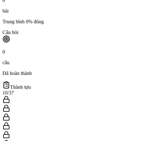
0
bài
Trung bình
0
% đúng
Câu hỏi
0
câu
Đã hoàn thành
Thành tựu
10
/
37