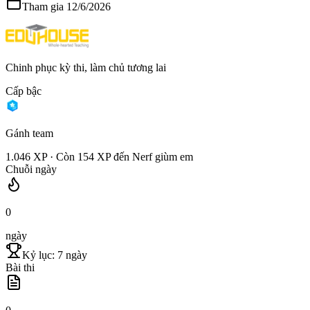
Tham gia
12/6/2026
Chinh phục kỳ thi, làm chủ tương lai
Cấp bậc
Gánh team
1.046
XP · Còn
154
XP đến
Nerf giùm em
Chuỗi ngày
0
ngày
Kỷ lục:
7
ngày
Bài thi