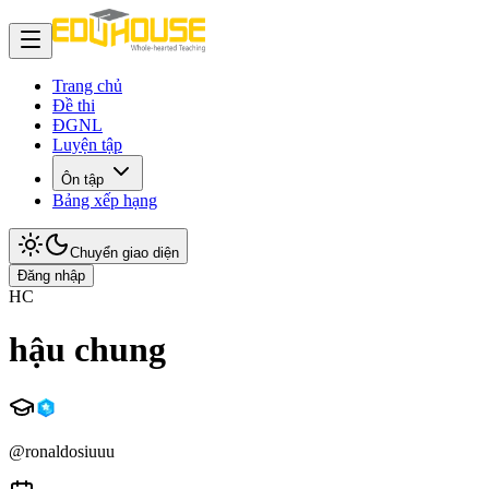
Trang chủ
Đề thi
ĐGNL
Luyện tập
Ôn tập
Bảng xếp hạng
Chuyển giao diện
Đăng nhập
HC
hậu chung
@
ronaldosiuuu