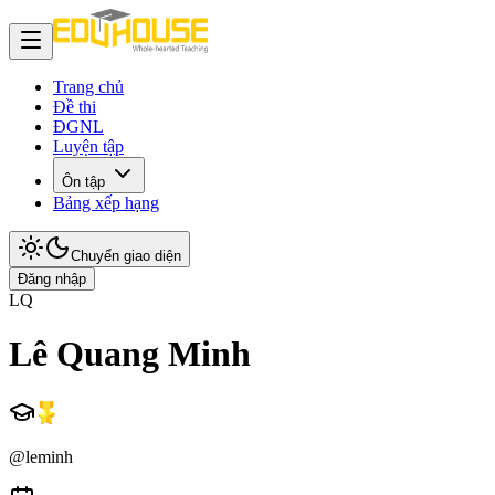
Trang chủ
Đề thi
ĐGNL
Luyện tập
Ôn tập
Bảng xếp hạng
Chuyển giao diện
Đăng nhập
LQ
Lê Quang Minh
@
leminh