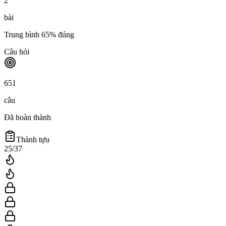
2
bài
Trung bình
65
% đúng
Câu hỏi
651
câu
Đã hoàn thành
Thành tựu
25
/
37